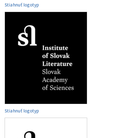
Stiahnuť logotyp
Stiahnuť logotyp