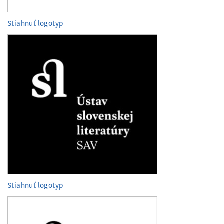
Stiahnuť logotyp
Stiahnuť logotyp