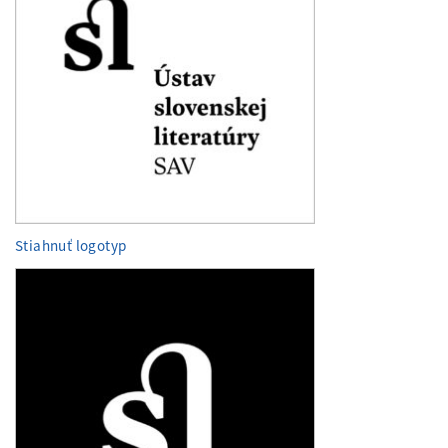
Stiahnuť logotyp