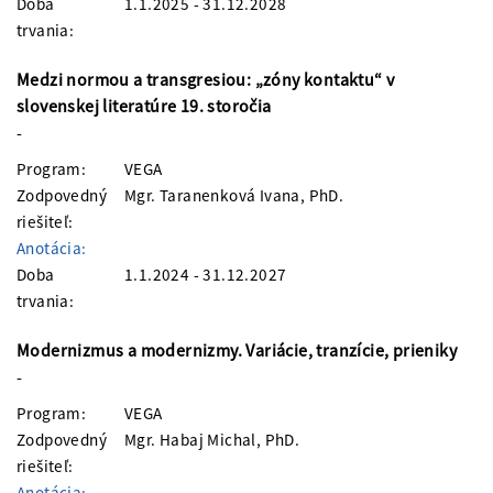
Doba
1.1.2025 - 31.12.2028
trvania:
Medzi normou a transgresiou: „zóny kontaktu“ v
slovenskej literatúre 19. storočia
-
Program:
VEGA
Zodpovedný
Mgr. Taranenková Ivana, PhD.
riešiteľ:
Anotácia:
Doba
1.1.2024 - 31.12.2027
trvania:
Modernizmus a modernizmy. Variácie, tranzície, prieniky
-
Program:
VEGA
Zodpovedný
Mgr. Habaj Michal, PhD.
riešiteľ:
Anotácia: