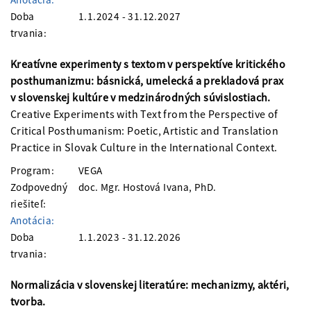
Doba
1.1.2024 - 31.12.2027
trvania:
Kreatívne experimenty s textom v perspektíve kritického
posthumanizmu: básnická, umelecká a prekladová prax
v slovenskej kultúre v medzinárodných súvislostiach.
Creative Experiments with Text from the Perspective of
Critical Posthumanism: Poetic, Artistic and Translation
Practice in Slovak Culture in the International Context.
Program:
VEGA
Zodpovedný
doc. Mgr. Hostová Ivana, PhD.
riešiteľ:
Anotácia:
Doba
1.1.2023 - 31.12.2026
trvania:
Normalizácia v slovenskej literatúre: mechanizmy, aktéri,
tvorba.