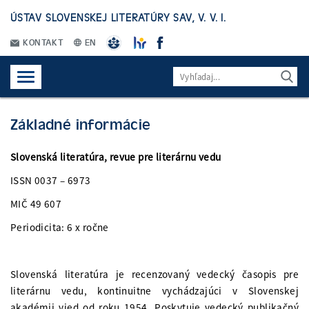
ÚSTAV SLOVENSKEJ LITERATÚRY SAV, V. V. I.
KONTAKT
EN
Základné informácie
Slovenská literatúra, revue pre literárnu vedu
ISSN 0037 – 6973
MIČ 49 607
Periodicita: 6 x ročne
Slovenská literatúra je recenzovaný vedecký časopis pre
literárnu vedu, kontinuitne vychádzajúci v Slovenskej
akadémii vied od roku 1954. Poskytuje vedecký publikačný