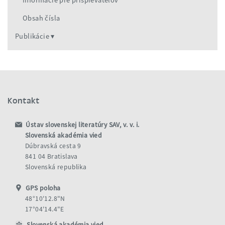
Informácie pre prispievateľov
Obsah čísla
Publikácie
Kontakt
Ústav slovenskej literatúry SAV, v. v. i.
Slovenská akadémia vied
Dúbravská cesta 9
841 04 Bratislava
Slovenská republika
GPS poloha
48°10'12.8"N
17°04'14.4"E
Slovenská akadémia vied