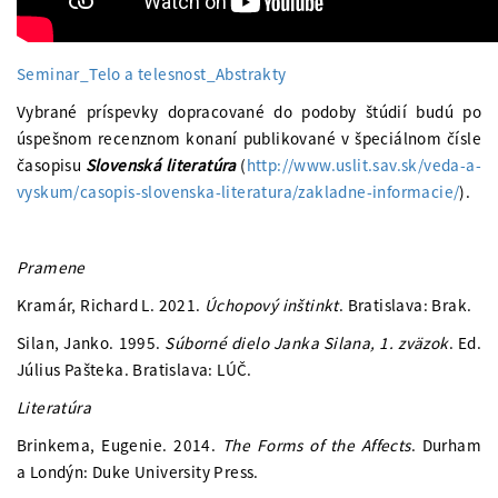
Seminar_Telo a telesnost_Abstrakty
Vybrané príspevky dopracované do podoby štúdií budú po
úspešnom recenznom konaní publikované v špeciálnom čísle
časopisu
Slovenská literatúra
(
http://www.uslit.sav.sk/veda-a-
vyskum/casopis-slovenska-literatura/zakladne-informacie/
).
Pramene
Kramár, Richard L. 2021.
Úchopový inštinkt
. Bratislava: Brak.
Silan, Janko. 1995.
Súborné dielo Janka Silana, 1. zväzok
. Ed.
Július Pašteka. Bratislava: LÚČ.
Literatúra
Brinkema, Eugenie. 2014.
The Forms of the Affects
. Durham
a Londýn: Duke University Press.