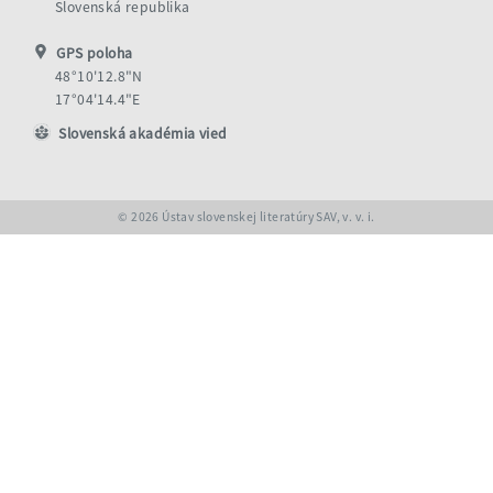
Slovenská republika
GPS poloha
48°10'12.8"N
17°04'14.4"E
Slovenská akadémia vied
© 2026 Ústav slovenskej literatúry SAV, v. v. i.