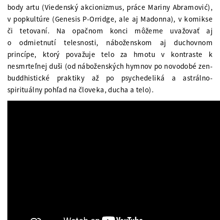
body artu (Viedenský akcionizmus, práce Mariny Abramović),
v popkultúre (Genesis P-Orridge, ale aj Madonna), v komikse
či tetovaní. Na opačnom konci môžeme uvažovať aj
o odmietnutí telesnosti, náboženskom aj duchovnom
princípe, ktorý považuje telo za hmotu v kontraste k
nesmrteľnej duši (od náboženských hymnov po novodobé zen-
buddhistické praktiky až po psychedeliká a astrálno-
spirituálny pohľad na človeka, ducha a telo).