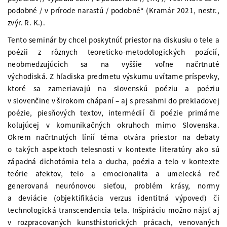
podobné / v prírode narastú / podobné“ (Kramár 2021, nestr.,
zvýr. R. K.).
Tento seminár by chcel poskytnúť priestor na diskusiu o tele a
poézii z rôznych teoreticko-metodologických pozícií,
neobmedzujúcich sa na vyššie voľne načrtnuté
východiská. Z hľadiska predmetu výskumu uvítame príspevky,
ktoré sa zameriavajú na slovenskú poéziu a poéziu
v slovenčine v širokom chápaní – aj s presahmi do prekladovej
poézie, piesňových textov, intermédií či poézie primárne
kolujúcej v komunikačných okruhoch mimo Slovenska.
Okrem načrtnutých línií téma otvára priestor na debaty
o takých aspektoch telesnosti v kontexte literatúry ako sú
západná dichotómia tela a ducha, poézia a telo v kontexte
teórie afektov, telo a emocionalita a umelecká reč
generovaná neurónovou sieťou, problém krásy, normy
a deviácie (objektifikácia verzus identitná výpoveď) či
technologická transcendencia tela. Inšpiráciu možno nájsť aj
v rozpracovaných kunsthistorických prácach, venovaných