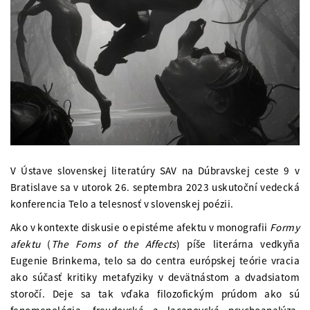
V Ústave slovenskej literatúry SAV na Dúbravskej ceste 9 v
Bratislave sa v utorok 26. septembra 2023 uskutoční vedecká
konferencia Telo a telesnosť v slovenskej poézii.
Ako v kontexte diskusie o epistéme afektu v monografii
Formy
afektu
(
The Foms of the Affects
) píše literárna vedkyňa
Eugenie Brinkema, telo sa do centra európskej teórie vracia
ako súčasť kritiky metafyziky v devätnástom a dvadsiatom
storočí. Deje sa tak vďaka filozofickým prúdom ako sú