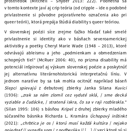
prostriedok (Mitchell – Snyder 2013: 222). Podnetná sa
v tomto kontexte javí aj crip teória (od cripple – ide o podobné
privlastnenie si pôvodne pejoratívneho označenia ako pri
queer teórii), ktorá prepája štúdiá diability s queer teóriou.
V slovenskej poézii síce zrejme ťažko hľadať také smelé
privlastnenie si identity ako v básňach severoamerickej
aktivistky a poetky Cheryl Marie Wade (1948 – 2013), ktoré
odvrávajú ableismu a jeho „podmienkam a obmedzeniam
schopných tiel“ (McRuer 2006: 40), no prizma disability má
potenciál inšpirovať aj výskum slovenskej poézie a poskytnúť
jej alternatívnu literárnohistorickú interpretačnú líniu. V
jednom naratíve by sa tak mohla ocitnúť napríklad báseň
Slepci spievajú
z debutovej zbierky Janka Silana
Kuvici
(1936): „
zrak sa nám zlomil cez vyduté sklá,
/
sme decká
vyziable a čudácke,
/
stratená iskra, čo sa v raji rozbleskla.
“
(Silan 1995: 106) s básňou
Kripel
z druhej zbierky mladého
súčasného básnika Richarda L. Kramára
Úchopový inštinkt
(2021): „
chrbtica je os
/
ktorú musí každá kultúra
/
nejako
pojednať
//
vypadla som
/
z podberáka
// […] // veci ktoré sú si