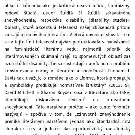
oblastí skúmania ako je kritická rasová teória, feminizmy,
rodové štúdiá, queer štúdiá či štúdiá zdravotného
znevýhodnenia, respektíve disability (disability studies).
Oblasti, ktoré akcentujú telesnosť našej skúsenosti pritom
vnikajú aj do úvah o literatúre. V literárnovednej slovakistike
sa v tejto línii telesnosť najviac pertraktovala v nadväznosti
na feministickú literárnu vedu; najmenší prienik do
literárnovedných skúmaní majú zo spomenutých oblastí zas
azda štúdiá disability. Tie sa sústreďujú napríklad na problém
konštruovania normy v literatúre a spoločnosti: Lennard J.
Davis tak uvažuje o románe ako o „forme, ktorá propaguje
a symbolicky produkuje normatívne štruktúry“ (2013: 9),
David Mitchell a Sharon Snyder zasa v literatúre ako takej
identifikujú diskurzívnu závislosť na zdravotnom
znevýhodnení. Táto naratívna protéza – ako tento fenomén
nazývajú – spočíva v tom, že „zdravotné znevýhodnenie
preniká literárnym naratívom jednak ako štandardná črta
charakteristiky a jednak ako oportunistický metaforický