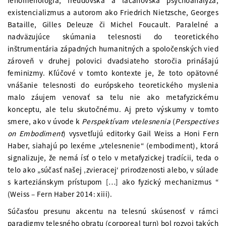
fenomenológia, freudovská a lacanovská psychoanalýza,
existencializmus a autorom ako Friedrich Nietzsche, Georges
Bataille, Gilles Deleuze či Michel Foucault. Paralelné a
nadväzujúce skúmania telesnosti do teoretického
inštrumentária západných humanitných a spoločenských vied
zároveň v druhej polovici dvadsiateho storočia prinášajú
feminizmy. Kľúčové v tomto kontexte je, že toto opätovné
vnášanie telesnosti do európskeho teoretického myslenia
malo záujem venovať sa telu nie ako metafyzickému
konceptu, ale telu skutočnému. Aj preto výskumy v tomto
smere, ako v úvode k
Perspektívam vtelesnenia
(
Perspectives
on Embodiment
) vysvetľujú editorky Gail Weiss a Honi Fern
Haber, siahajú po lexéme „vtelesnenie“ (embodiment), ktorá
signalizuje, že nemá ísť o telo v metafyzickej tradícii, teda o
telo ako „súčasť našej ‚zvieracej‘ prirodzenosti alebo, v súlade
s karteziánskym prístupom […] ako fyzický mechanizmus “
(Weiss – Fern Haber 2014: xiii).
Súčasťou presunu akcentu na telesnú skúsenosť v rámci
paradigmy telesného obratu (corporeal turn) bol rozvoj takých