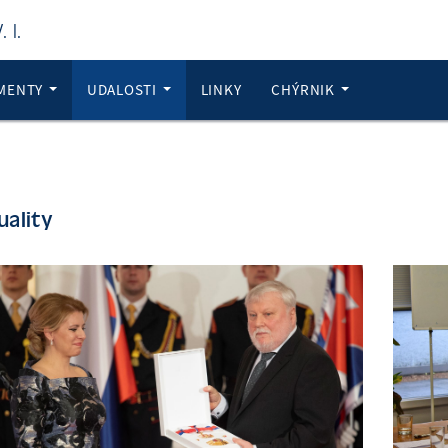
 I.
MENTY
UDALOSTI
LINKY
CHÝRNIK
uality