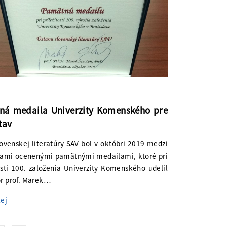
ná medaila Univerzity Komenského pre
tav
ovenskej literatúry SAV bol v októbri 2019 medzi
ciami ocenenými pamätnými medailami, ktoré pri
osti 100. založenia Univerzity Komenského udelil
or prof. Marek…
lej