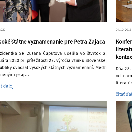
 2020
24. 10. 2019
soké štátne vyznamenanie pre Petra Zajaca
Konfe
litera
zidentka SR Zuzana Čaputová udelila vo štvrtok 2.
kontex
uára 2020 pri príležitosti 27. výročia vzniku Slovenskej
ubliky dvadsať vysokých štátnych vyznamenaní. Medzi
Dňa 28. 
nenými je aj…
od naro
literat
ať ďalej
čítať ďa