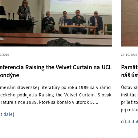
0. 2019
24. 10. 2019
nferencia Raising the Velvet Curtain na UCL
Pamät
Londýne
náš ús
menám slovenskej literatúry po roku 1989 sa v rámci
Ústav sl
eckého podujatia Raising the Velvet Curtain. Slovak
inštitú
erature since 1989, ktoré sa konalo v utorok 5….
príležit
jej rekt
ať ďalej
čítať ďa