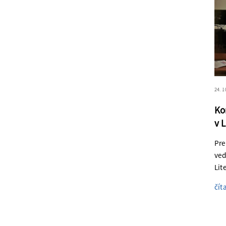
24. 1
Ko
v 
Pre
ved
Lit
čít