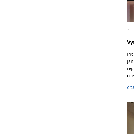
2. 1.
Vy
Pre
jan
rep
oce
čít