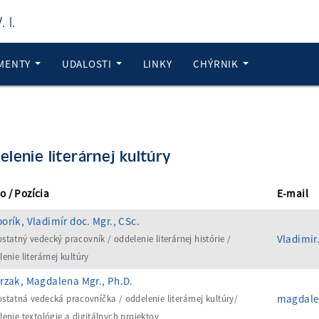
 I.
MENTY
UDALOSTI
LINKY
CHÝRNIK
elenie literárnej kultúry
 / Pozícia
E-mail
orík, Vladimír doc. Mgr., CSc.
Vladimir
tatný vedecký pracovník / oddelenie literárnej histórie /
enie literárnej kultúry
rzak, Magdalena Mgr., Ph.D.
magdale
statná vedecká pracovníčka / oddelenie literárnej kultúry/
lenie textológie a digitálnych projektov