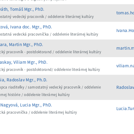
áth, Tomáš Mgr., PhD.
tomas.h
statný vedecký pracovník / oddelenie literárnej kultúry
ová, Ivana doc. Mgr., PhD.
Ivana.H
statná vedecká pracovníčka / oddelenie literárnej kultúry
ra, Martin Mgr., PhD.
martin.
cký pracovník - postdoktorand / oddelenie literárnej kultúry
skay, Viliam Mgr., PhD.
viliam.
cký pracovník - postdoktorand/ oddelenie literárnej kultúry
ia, Radoslav Mgr., Ph.D.
Radosla
upca riaditeľky / samostatný vedecký pracovník / oddelenie
árnej histórie / oddelenie literárnej kultúry
 Nagyová, Lucia Mgr., PhD.
Lucia.Tu
cká pracovníčka / oddelenie literárnej kultúry