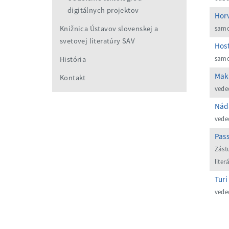
digitálnych projektov
Horv
Knižnica Ústavov slovenskej a
samo
svetovej literatúry SAV
Host
samo
História
Maka
Kontakt
vede
Náda
vede
Pass
Zást
liter
Turi
vede