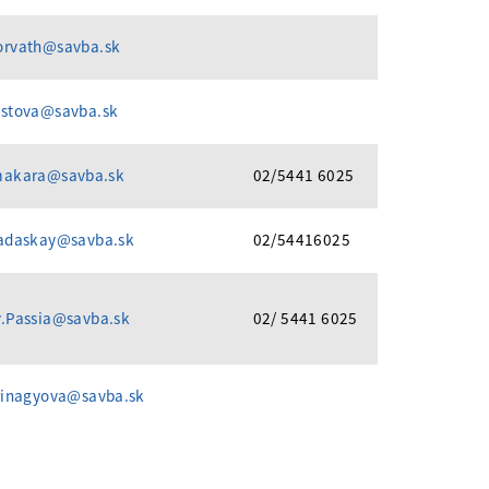
orvath@savba.sk
ostova@savba.sk
makara@savba.sk
02/5441 6025
nadaskay@savba.sk
02/54416025
v.Passia@savba.sk
02/ 5441 6025
rinagyova@savba.sk