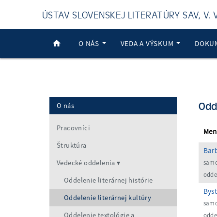
ÚSTAV SLOVENSKEJ LITERATÚRY SAV, V. V.
O NÁS
VEDA A VÝSKUM
DOKU
Odd
O nás
Pracovníci
Meno
Štruktúra
Barb
Vedecké oddelenia
samos
oddel
Oddelenie literárnej histórie
Byst
Oddelenie literárnej kultúry
samo
Oddelenie textológie a
odde