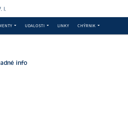
 I.
MENTY
UDALOSTI
LINKY
CHÝRNIK
ladné info