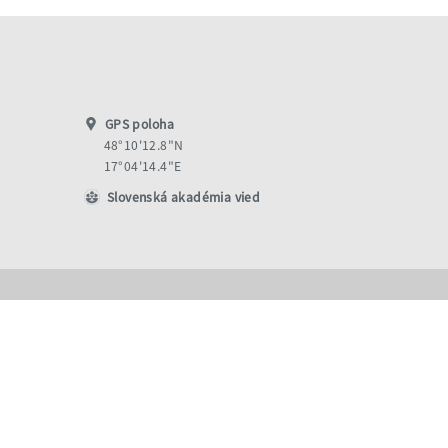
GPS poloha
48°10'12.8"N
17°04'14.4"E
Slovenská akadémia vied